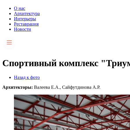
О нас
Архитектура
Интерьеры
Реставрация
Новости
Спортивный комплекс "Три
Назад к фото
Архитекторы:
Валеева Е.А., Сайфутдинова А.Р.