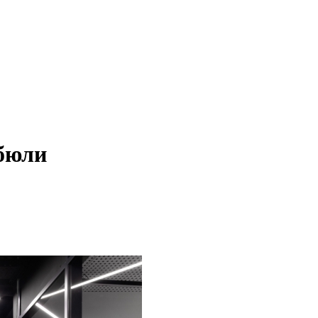
ибюли