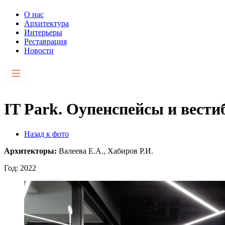
О нас
Архитектура
Интерьеры
Реставрация
Новости
IT Park. Оупенспейсы и вест
Назад к фото
Архитекторы:
Валеева Е.А., Хабиров Р.И.
Год: 2022